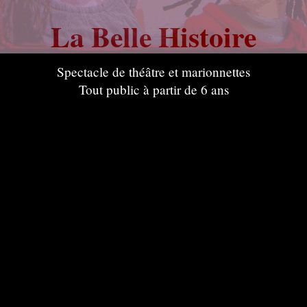
La Belle Histoire
de Mounira
Spectacle de théâtre et marionnettes
Tout public à partir de 6 ans