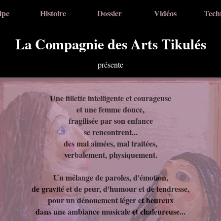
ipe
Histoire
Dossier
Vidéos
Tech
La Compagnie des Arts Tikulés
présente
Une fillette intelligente et courageuse
et une femme douce,
fragilisée par son enfance
se rencontrent...
des mal aimées, mal traitées,
verbalement, physiquement.
Un mélange de paroles, d'émotion,
de gravité et de peur, d'humour et de tendresse,
pour un dénouement léger et heureux
dans une ambiance musicale et chaleureuse...